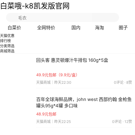
白菜哦-k8凯发版官网
白菜价
全网特价
国内
海淘
圈子
天猫优惠
排行榜
分类筛选
商城筛选
回头客 惠灵顿爆汁牛排包 160g*5盒
49.9元包邮（9.9元/盒）
天猫商城｜昨天22:30
0评论 · 8赞
百年全球海鲜品牌，john west 西部约翰 金枪鱼
罐头95g*4罐 多口味
48.9元包邮
天猫商城｜昨天22:25
0评论 · 12赞