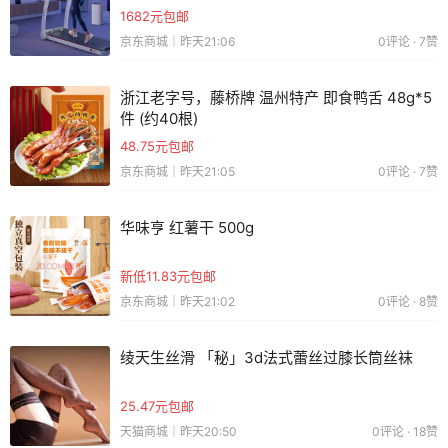
1682元包邮
京东商城｜昨天21:06
0评论 · 7赞
浙江老字号，藤桥牌 温州特产 即食鸭舌 48g*5
件 (约40根)
48.75元包邮
京东商城｜昨天21:05
0评论 · 7赞
华味亨 红薯干 500g
新低11.83元包邮
京东商城｜昨天21:02
0评论 · 8赞
绫天生丝滑 「秘」3d法式蕾丝过膝长筒丝袜
25.47元包邮
天猫商城｜昨天20:50
0评论 · 18赞