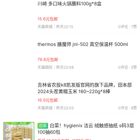
川崎 多口味火锅蘸料100g*8盒
15.6元包邮
天猫商城｜昨天22:15
0评论 · 7赞
thermos 膳魔师 jnl-502 真空保温杯 500ml
79.8元包邮
天猫国际｜昨天22:08
0评论 · 5赞
吉林省农投k8凯发版官网的旗下品牌，田本部
2024头茬黄糯玉米 160~220g*8棒
16.9元包邮
天猫商城｜昨天22:05
0评论 · 8赞
白菜！
hygienix 洁云 绒触感抽纸 s码3层
白菜
100抽60包