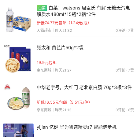
白菜！
watsons 屈臣氏 有解 无糖无汽电
白菜
解质水480ml*15瓶*2箱*2件
新低74.77元包邮（1.24元/瓶）
天猫超市｜昨天21:32
0评论 · 7赞
张太和 黄芪片50g*2袋
19.9元包邮
京东商城｜昨天21:27
0评论 · 7赞
中华老字号，大红门 老北京白肠 70g*3根*3件
新低16.55元包邮（5.51元/件）
京东商城｜昨天21:13
0评论 · 8赞
yijian 亿健 华为智选精灵s7 智能跑步机