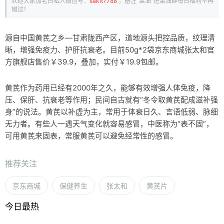
欢迎大家加老白私人微信号：
sakit7788
，备注“菜油”进菜油群每日福利不再
错过！
源自中国黄芪之乡—甘肃陇西产区，道地源头把控品质，纹理清
晰，增强免疫力、护肝抗衰老。目前50g*2袋京东商城张太和官
方旗舰店售价￥39.9，叠加，实付￥19.9包邮。
黄芪作为药用已经有2000年之久，能够有效增强人体免疫，降
压、保肝、抗衰老等作用；民间自古就有“冬令取黄芪配成滋补强
身”的说法。黄芪以补虚为主，常用于体衰日久、言语低弱、脉细
无力者。有些人一遇天气变化就容易感冒，中医称为“表不固”，
可用黄芪来固表，常服黄芪可以避免经常性的感冒。
推荐关注
京东商城
保健养生
张太和
黄芪片
今日最热