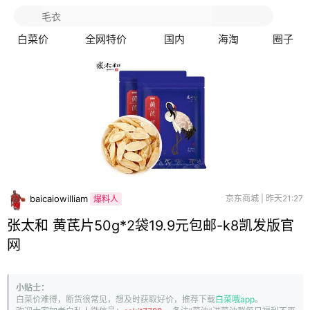
白菜价
全网特价
国内
海淘
圈子
baicaiowilliam
京东商城 | 昨天21:27
爆料人
张太和 黄芪片50g*2袋19.9元包邮-k8凯发版官
网
小贴士：
白菜价难得，断货很常见，想及时获取好价，推荐下载
白菜哦app
。