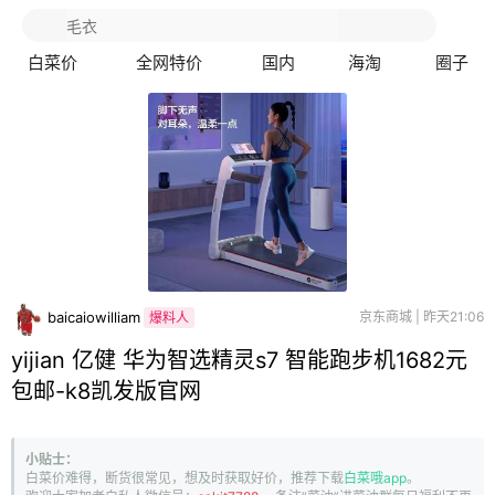
白菜价
全网特价
国内
海淘
圈子
baicaiowilliam
京东商城 | 昨天21:06
爆料人
yijian 亿健 华为智选精灵s7 智能跑步机1682元
包邮-k8凯发版官网
小贴士：
白菜价难得，断货很常见，想及时获取好价，推荐下载
白菜哦app
。