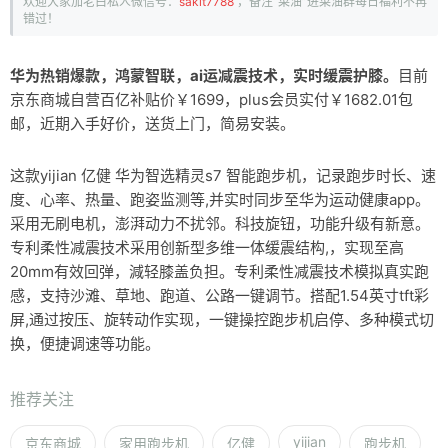
欢迎大家加老白私人微信号：
sakit7788
，备注“菜油”进菜油群每日福利不再
错过！
华为热销爆款，鸿蒙智联，ai运减震技术，实时缓震护膝。
目前
京东商城自营百亿补贴价￥1699，plus会员实付￥1682.01包
邮，近期入手好价，送货上门，简易安装。
这款yijian 亿健 华为智选精灵s7 智能跑步机，记录跑步时长、速
度、心率、热量、跑姿监测等,并实时同步至华为运动健康app。
采用无刷电机，澎湃动力不扰邻。科技旋钮，功能升级有新意。
专利柔性减震技术采用创新型多维一体缓震结构,，实现至高
20mm有效回弹，減轻膝盖负担。专利柔性减震技术模拟真实跑
感，支持沙滩、草地、跑道、公路一键调节。搭配1.54英寸tft彩
屏,通过按压、旋转动作实现，一键操控跑步机启停、多种模式切
换，便捷调速等功能。
推荐关注
yijian
京东商城
家用跑步机
亿健
跑步机