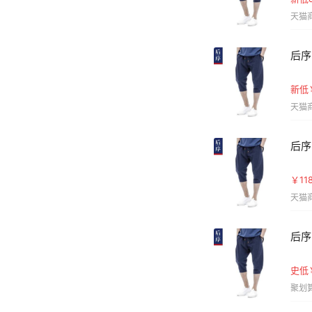
天猫商
后序
新低
天猫商
后序
￥1
天猫商
后序
史低
聚划算