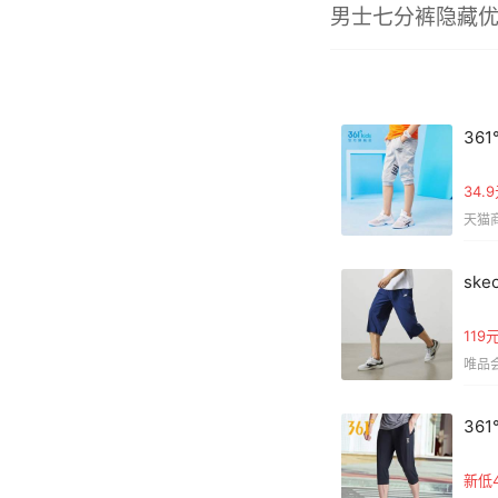
男士七分裤隐藏优
36
34
天猫商
sk
11
唯品会｜
36
新低