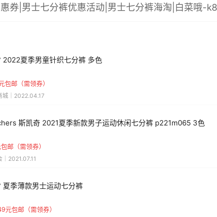
惠券|男士七分裤优惠活动|男士七分裤海淘|白菜哦-k
1° 2022夏季男童针织七分裤 多色
.9元包邮（需领券）
城｜2022.04.17
echers 斯凯奇 2021夏季新款男子运动休闲七分裤 p221m065 3色
9元包邮（需领券）
2021.07.11
1° 夏季薄款男士运动七分裤
49元包邮（需领券）