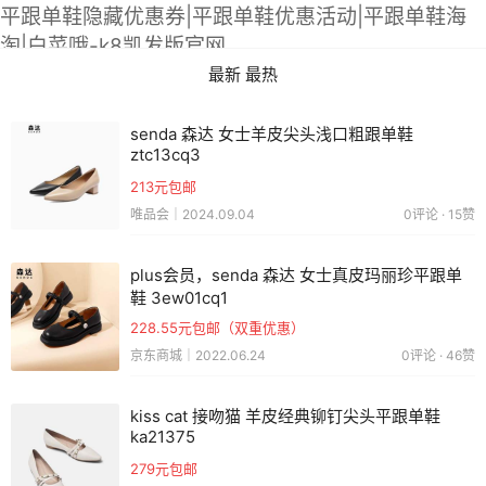
平跟单鞋隐藏优惠券|平跟单鞋优惠活动|平跟单鞋海
淘|白菜哦-k8凯发版官网
最新
最热
senda 森达 女士羊皮尖头浅口粗跟单鞋
ztc13cq3
213元包邮
唯品会｜2024.09.04
0评论 · 15赞
plus会员，senda 森达 女士真皮玛丽珍平跟单
鞋 3ew01cq1
228.55元包邮（双重优惠）
京东商城｜2022.06.24
0评论 · 46赞
kiss cat 接吻猫 羊皮经典铆钉尖头平跟单鞋
ka21375
279元包邮