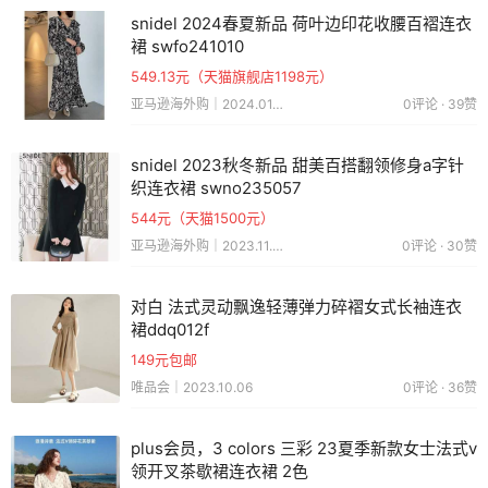
snidel 2024春夏新品 荷叶边印花收腰百褶连衣
裙 swfo241010
549.13元（天猫旗舰店1198元）
亚马逊海外购｜2024.01.25
0评论 · 39赞
snidel 2023秋冬新品 甜美百搭翻领修身a字针
织连衣裙 swno235057
544元（天猫1500元）
亚马逊海外购｜2023.11.26
0评论 · 30赞
对白 法式灵动飘逸轻薄弹力碎褶女式长袖连衣
裙ddq012f
149元包邮
唯品会｜2023.10.06
0评论 · 36赞
plus会员，3 colors 三彩 23夏季新款女士法式v
领开叉茶歇裙连衣裙 2色