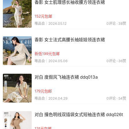
香影 女士肌理感长袖收腰方领连衣裙
152元包邮
唯品会｜2024.05.12
0评论 · 38赞
香影 女士法式高腰长袖娃娃领连衣裙
新低199元包邮
唯品会｜2024.05.06
0评论 · 36赞
对白 度假风飞袖连衣裙 ddq013a
179元包邮
唯品会｜2024.04.29
0评论 · 54赞
对白 撞色明线双插袋女式短袖连衣裙 ddq026t
174元包邮