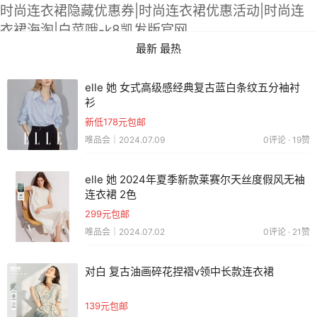
时尚连衣裙隐藏优惠券|时尚连衣裙优惠活动|时尚连
衣裙海淘|白菜哦-k8凯发版官网
最新
最热
elle 她 女式高级感经典复古蓝白条纹五分袖衬
衫
新低178元包邮
唯品会｜2024.07.09
0评论 · 19赞
elle 她 2024年夏季新款莱赛尔天丝度假风无袖
连衣裙 2色
299元包邮
唯品会｜2024.07.02
0评论 · 21赞
对白 复古油画碎花捏褶v领中长款连衣裙
139元包邮