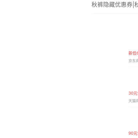
秋裤隐藏优惠券|
新低6
京东商
30
天猫商
90