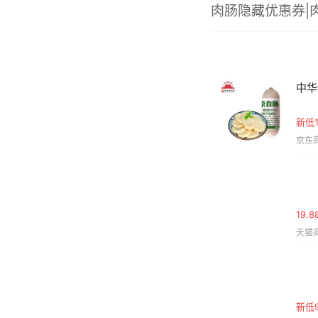
肉肠隐藏优惠券|
中华
新低1
京东商
19.
天猫商
新低