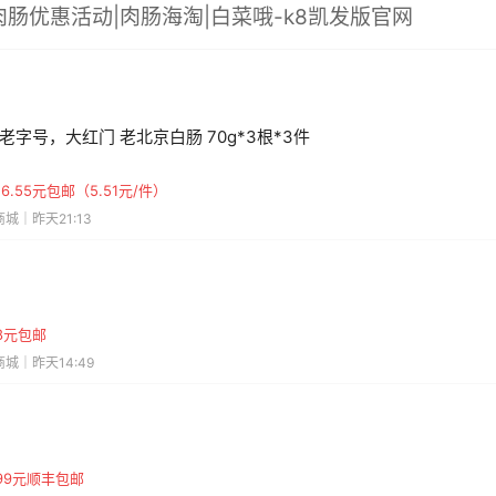
肉肠优惠活动|肉肠海淘|白菜哦-k8凯发版官网
老字号，大红门 老北京白肠 70g*3根*3件
6.55元包邮（5.51元/件）
城｜昨天21:13
88元包邮
城｜昨天14:49
99元顺丰包邮