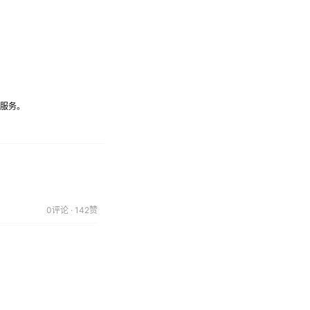
游服务。
0评论 · 142赞