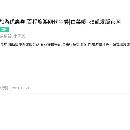
旅游优惠劵|百程旅游网代金劵|白菜哦-k8凯发版官网
国内
周更新0个优惠
"),中国5a级境外游服务商,专业提供签证,自由行特卖,参团游,旅游单项等一站式出境
行网｜2016.10.21