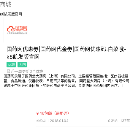
商城
k8凯发版官网
国药网优惠劵|国药网代金劵|国药网优惠码.白菜哦-
k8凯发版官网
商城
国内
最近一周更新0个优惠
国药网隶属于国药堂大药房（上海）有限公司，主要经营范围包括：医疗器械经
营，食品流通，仪器仪表、日用百货等的销售。 国药堂大药房（上海）有限公司
隶属于中国医药集团旗下的医药电商平台公司，负责协同国药集团内医疗、工
业、分销、销售等资源，开展面向最终用户的各类电商业务及服务，承担着中国
医药集团“互联网 ”转型的创新型业务。
￥46包邮（需用码）
国药网｜2018.01.04
0评论 · 137赞