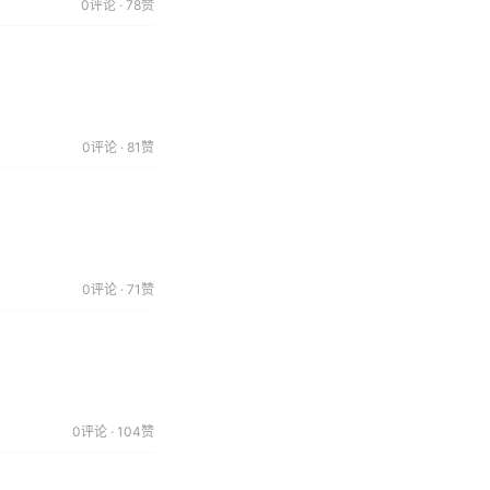
0评论 · 78赞
0评论 · 81赞
0评论 · 71赞
0评论 · 104赞