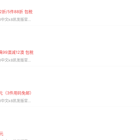
2折/5件88折 包税
amcal中文k8凯发版官网｜2020.10.01
满99澳减12澳 包税
amcal中文k8凯发版官网｜2020.02.07
1元（3件用码免邮）
amcal中文k8凯发版官网｜2019.09.26
6元