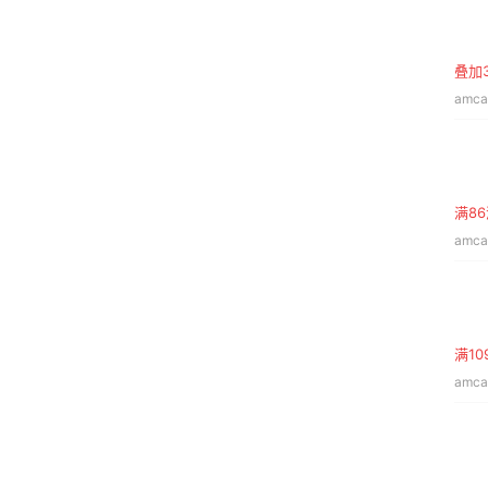
叠加
满8
满1