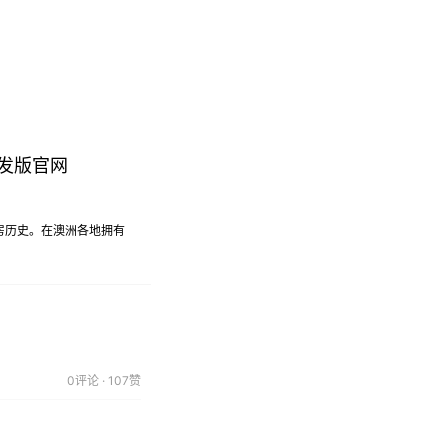
凯发版官网
药房历史。在澳洲各地拥有
0评论 · 107赞