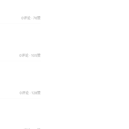
0评论 · 76赞
0评论 · 105赞
0评论 · 128赞