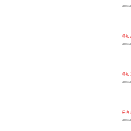
叠加
叠加
另有