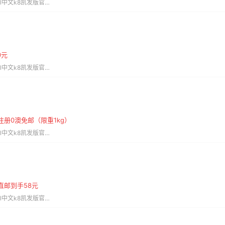
amcal中文k8凯发版官网｜2019.09.04
0元
amcal中文k8凯发版官网｜2019.08.20
注册0澳免邮（限重1kg）
amcal中文k8凯发版官网｜2019.03.25
直邮到手58元
amcal中文k8凯发版官网｜2019.01.21