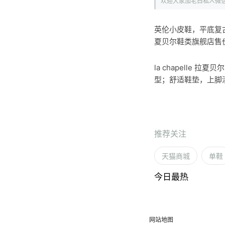
欢迎大家加老白私人微
英伦小皮鞋，平底复
夏贝尔鞋类旗舰店售价
la chapelle
型；舒适鞋垫，上脚
推荐关注
天猫商城
单鞋
今日最热
网站地图