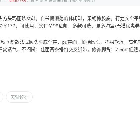
信号：
sakit7788
，备注“菜油”进菜油群每日福利不再错过！
古方头玛丽珍女鞋，自带慵懒范的休闲鞋，柔韧橡胶底，行走安全平
￥179，可使用，实付￥99包邮，多款可选。更多淘宝/天猫优惠
 拉夏贝尔 秋季新款法式圆头平底单鞋，pu鞋面，挺括圆头，不易软塌，高
清爽透气，不闷脚；鞋面两条搭扣交叉绑带，修饰脚背；2.5cm低跟
天猫领券