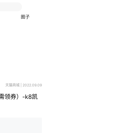
圈子
天猫商城 | 2022.09.09
（需领券）-k8凯