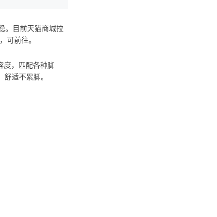
稳。目前天猫商城拉
券，可前往
。
包容度，匹配各种脚
，舒适不累脚。