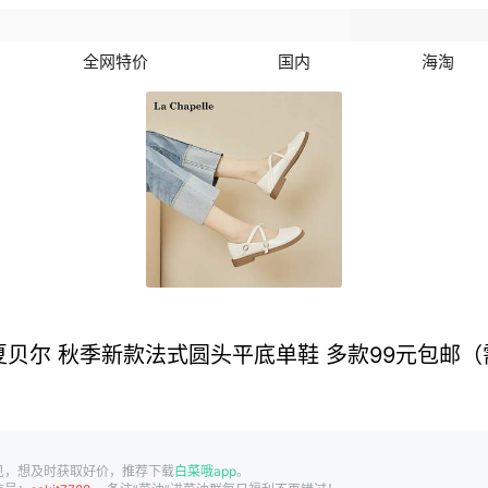
全网特价
国内
海淘
le 拉夏贝尔 秋季新款法式圆头平底单鞋 多款99元包邮
见，想及时获取好价，推荐下载
白菜哦app
。