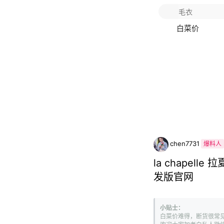
白菜价
chen7731
爆料人
la chapel
发版官网
小贴士：
白菜价难得，断货很常