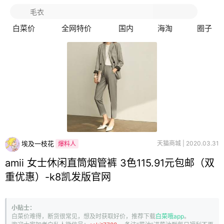
白菜价
全网特价
国内
海淘
圈子
埃及一枝花
天猫商城 | 2020.03.31
爆料人
amii 女士休闲直筒烟管裤 3色115.91元包邮（双
重优惠）-k8凯发版官网
小贴士：
白菜价难得，断货很常见，想及时获取好价，推荐下载
白菜哦app
。