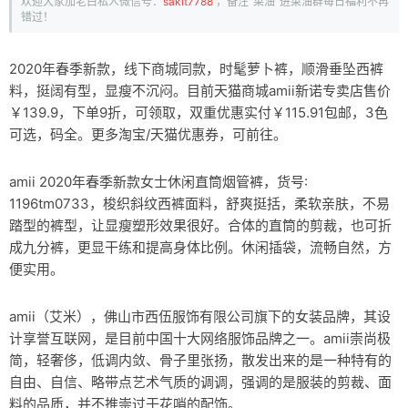
欢迎大家加老白私人微信号：
sakit7788
，备注“菜油”进菜油群每日福利不再
错过！
2020年春季新款，线下商城同款，时髦萝卜裤，顺滑垂坠西裤
料，挺阔有型，显瘦不沉闷。目前天猫商城amii新诺专卖店售价
￥139.9，下单9折，可领取，双重优惠实付￥115.91包邮，3色
可选，码全。更多淘宝/天猫优惠券，可前往
。
amii 2020年春季新款女士休闲直筒烟管裤，货号:
1196tm0733，梭织斜纹西裤面料，舒爽挺括，柔软亲肤，不易
踏型的裤型，让显瘦塑形效果很好。合体的直筒的剪裁，也可折
成九分裤，更显干练和提高身体比例。休闲插袋，流畅自然，方
便实用。
amii（艾米），佛山市西伍服饰有限公司旗下的女装品牌，其设
计享誉互联网，是目前中国十大网络服饰品牌之一。amii崇尚极
简，轻奢侈，低调内敛、骨子里张扬，散发出来的是一种特有的
自由、自信、略带点艺术气质的调调，强调的是服装的剪裁、面
料的品质，并不推崇过于花哨的配饰。