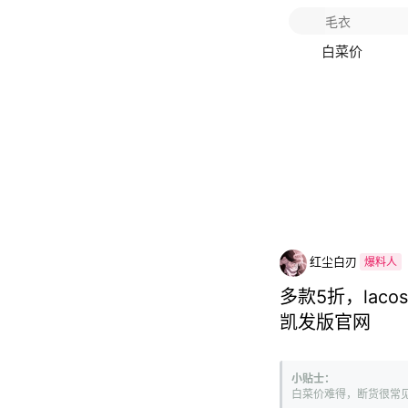
白菜价
红尘白刃
爆料人
多款5折，laco
凯发版官网
小贴士：
白菜价难得，断货很常