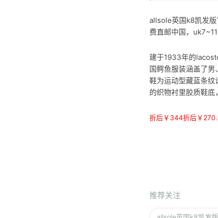
allsole英国k8凯
费直邮中国，uk7~
建于1933年的lac
国鳄鱼服装涵盖了男、女
鞋为运动型藏蓝条纹
的织物衬里胶质鞋底
折后￥344
折后￥270.
推荐关注
allsole英国k8凯发