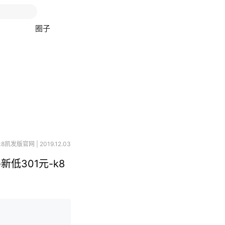
圈子
k8凯发版官网 | 2019.12.03
新低301元-k8