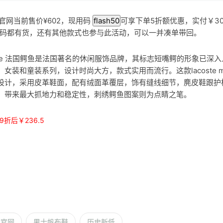
发版官网当前售价¥602，现用码
flash50
可享下单5折额优惠，实付￥30
11码都有货，还有其他款式也参与此活动，可以一并凑单带回。
oste 法国鳄鱼是法国著名的休闲服饰品牌，其标志短嘴鳄的形象已深入人
装和童装系列，设计时尚大方，款式实用而流行。这款lacoste mens 
设计，采用皮革鞋面，配有绒面革覆层，饰有缝线细节，麂皮鞋跟护
，带来最大抓地力和稳定性，刺绣鳄鱼图案则为点睛之笔。
9
折后￥236.5
版官网
男士帆布鞋
历史新低