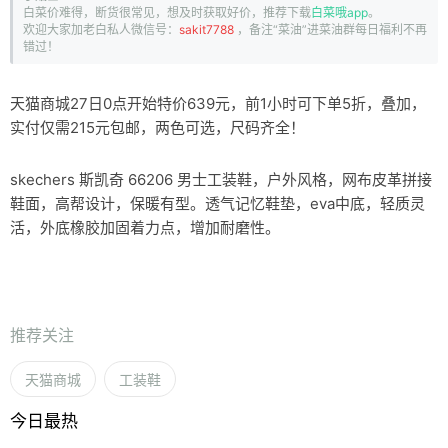
白菜价难得，断货很常见，想及时获取好价，推荐下载
白菜哦app
。
欢迎大家加老白私人微信号：
sakit7788
，备注“菜油”进菜油群每日福利不再
错过！
天猫商城27日0点开始特价639元，前1小时可下单5折，叠加，
实付仅需215元包邮，两色可选，尺码齐全！
skechers 斯凯奇 66206 男士工装鞋，户外风格，网布皮革拼接
鞋面，高帮设计，保暖有型。透气记忆鞋垫，eva中底，轻质灵
活，外底橡胶加固着力点，增加耐磨性。
推荐关注
天猫商城
工装鞋
今日最热