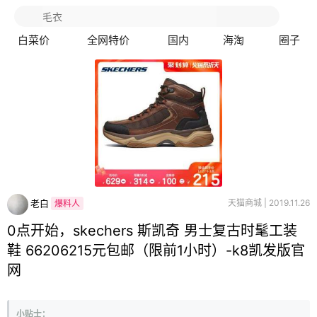
白菜价
全网特价
国内
海淘
圈子
老白
天猫商城 | 2019.11.26
爆料人
0点开始，skechers 斯凯奇 男士复古时髦工装
鞋 66206215元包邮（限前1小时）-k8凯发版官
网
小贴士：